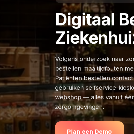
Digitaal B
Ziekenhui
Volgens onderzoek naar zorg
bestellen maaltijdfouten m
Patiënten bestellen conta
gebruiken selfservice-kiosk
webshop — alles vanuit éé
zorgomgevingen.
Plan een Demo