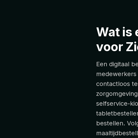
Wat is 
voor Z
Een digitaal b
medewerkers i
contactloos t
zorgomgevinge
selfservice-k
tabletbestell
bestellen. Vol
maaltijdbestel