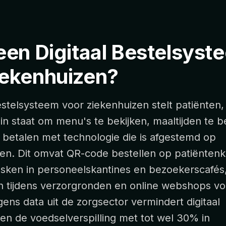
een Digitaal Bestelsyst
iekenhuizen?
estelsysteem voor ziekenhuizen stelt patiënten
n staat om menu's te bekijken, maaltijden te b
e betalen met technologie die is afgestemd op
n. Dit omvat QR-code bestellen op patiënten
iosken in personeelskantines en bezoekerscafés
en tijdens verzorgronden en online webshops vo
gens data uit de zorgsector vermindert digitaal
len de voedselverspilling met tot wel 30% in