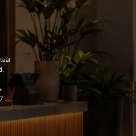
taal
d.
e
7