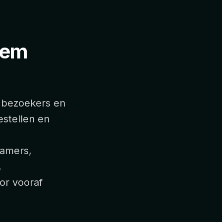
eem
, bezoekers en
estellen en
kamers,
,
or vooraf