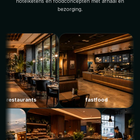
hotelketens en foodconcepten met afhaal en
bezorging.
restaurants
fastfood