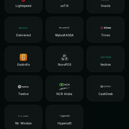
Lightspeed
unTill
Oracle
Deliverect
MplusKASSA
Trivec
Gastrofix
NuvoPOS
Vectron
Twelve
NCR Aloha
CashDesk
Mr. Winston
Hypersoft