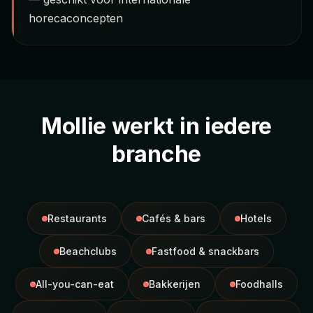
horecaconcepten
Mollie werkt in iedere
branche
Restaurants
Cafés & bars
Hotels
Beachclubs
Fastfood & snackbars
All-you-can-eat
Bakkerijen
Foodhalls