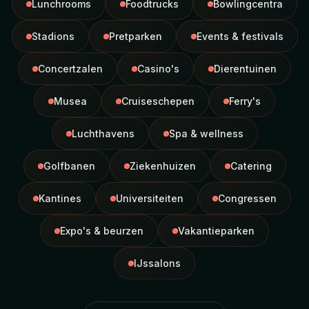
Lunchrooms
Foodtrucks
Bowlingcentra
Stadions
Pretparken
Events & festivals
Concertzalen
Casino's
Dierentuinen
Musea
Cruiseschepen
Ferry's
Luchthavens
Spa & wellness
Golfbanen
Ziekenhuizen
Catering
Kantines
Universiteiten
Congressen
Expo's & beurzen
Vakantieparken
IJssalons