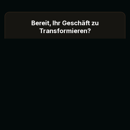
Bereit, Ihr Geschäft zu
Transformieren?
Entdecken Sie, wie Jamezz Ihnen helfen kann,
das Gasterlebnis zu verbessern und den
Umsatz mit unseren digitalen Bestelllösungen
zu steigern.
Demo Anfragen