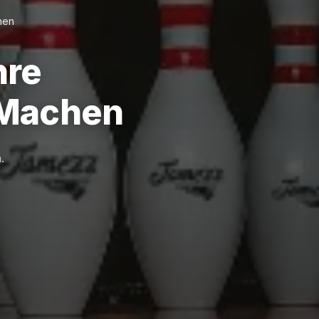
hen
hre
 Machen
.