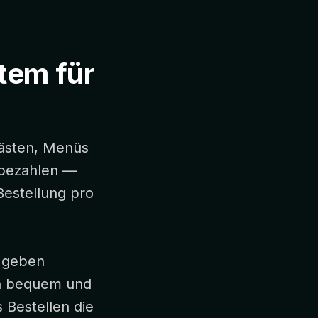
stem für
Gästen, Menüs
 bezahlen —
Bestellung pro
 geben
en bequem und
s Bestellen die