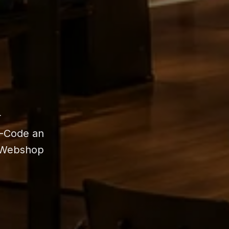
r
R-Code an
e-Webshop