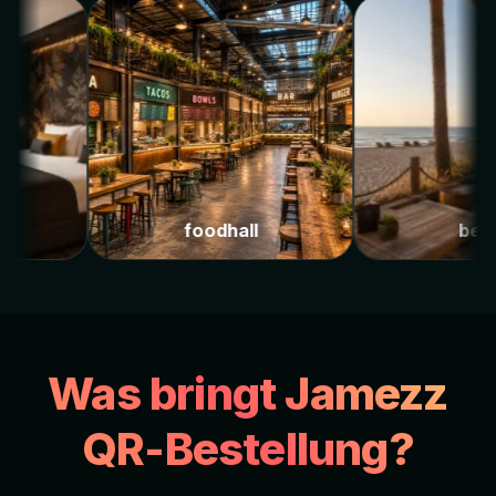
s
foodhall
b
Was bringt Jamezz
QR-Bestellung?