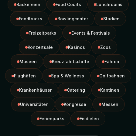
Bäckereien
Food Courts
Lunchrooms
Foodtrucks
Bowlingcenter
Stadien
Freizeitparks
Events & Festivals
Konzertsäle
Kasinos
Zoos
Museen
Kreuzfahrtschiffe
Fähren
Flughäfen
Spa & Wellness
Golfbahnen
Krankenhäuser
Catering
Kantinen
Universitäten
Kongresse
Messen
Ferienparks
Eisdielen