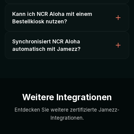
Kann ich NCR Aloha mit einem
Ja, Jamezz funktioniert mit NCR Aloha in
Ketten,
Bestellkiosk nutzen?
Hotels, QSR-Konzepten
und Enterprise-
Umgebungen.
Synchronisiert NCR Aloha
Ja, Jamezz
Bestellkioske
funktionieren perfekt mit
automatisch mit Jamezz?
NCR Aloha für
hohen Durchsatz
.
Ja, Produktkatalog, Preise und Bestellungen werden
automatisch in Echtzeit
synchronisiert.
Weitere Integrationen
Entdecken Sie weitere zertifizierte Jamezz-
Integrationen.