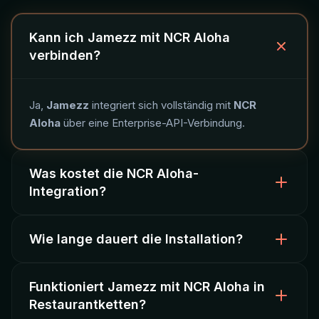
Kann ich Jamezz mit NCR Aloha
verbinden?
Ja,
Jamezz
integriert sich vollständig mit
NCR
Aloha
über eine Enterprise-API-Verbindung.
Was kostet die NCR Aloha-
Integration?
Wie lange dauert die Installation?
Die Integration ist im
Jamezz-Abonnement
enthalten. Kontaktieren Sie uns für ein individuelles
Enterprise-Angebot.
Funktioniert Jamezz mit NCR Aloha in
Die Einrichtung dauert ca.
48 Stunden
. Ihr
Restaurantketten?
Produktkatalog wird automatisch synchronisiert.