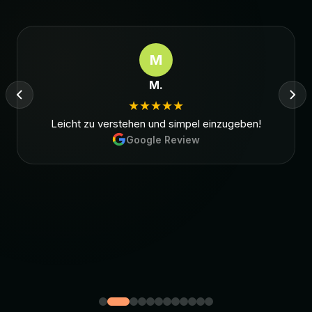
QIOX
Jan Lommers
— Founder & CCO
Jamezz hat uns mit unserer Self-Service-Marke
auf den richtigen Weg gebracht. Als am
schnellsten wachsende Kiosk-Software-Marke in
den Benelux-Ländern brachte Jamezz unsere
Produkte bei Kassenpartnern ins Gespräch. Ihr
brillantes UI-Design führt nahtlos Upselling ein und
verbessert den Umsatz erheblich.
Übersetzt aus
Niederländisch