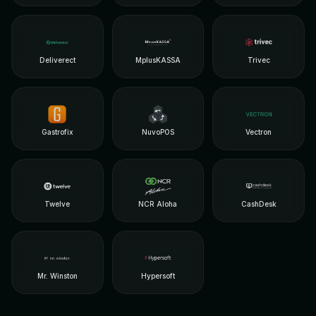
Deliverect
MplusKASSA
Trivec
Gastrofix
NuvoPOS
Vectron
Twelve
NCR Aloha
CashDesk
Mr. Winston
Hypersoft