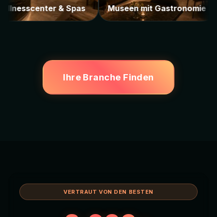
Casinos
Wellnesscenter & Spas
Muse
Ihre Branche Finden
VERTRAUT VON DEN BESTEN