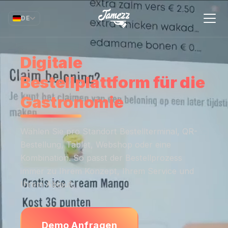
DE
Digitale
Bestellplattform für die
Gastronomie
Wählen Sie pro Standort Bestellterminal, QR-
Bestellung, Tablet, Webshop oder eine
Kombination. So passt der Bestellprozess
immer zu Ihrem Konzept, Ihrem Service und
Ihrem Ablauf.
Demo Anfragen