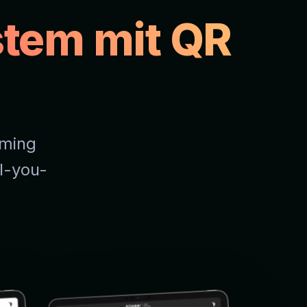
stem mit QR
iming
l-you-