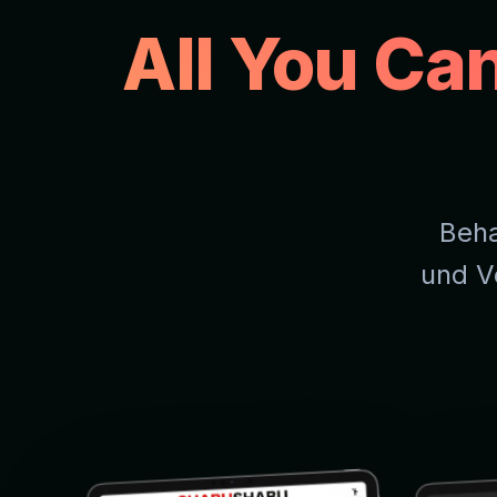
All You Ca
Beha
und V