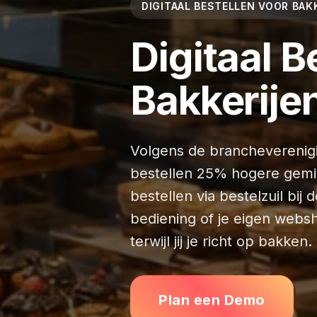
DIGITAAL BESTELLEN VOOR BAKK
Digitaal B
Bakkerijen
Volgens de brancheverenigin
bestellen 25% hogere gemid
bestellen via bestelzuil bij
bediening of je eigen websh
terwijl jij je richt op bakken.
Plan een Demo