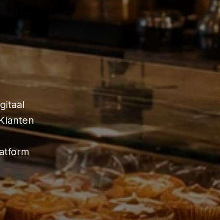
gitaal
Klanten
latform