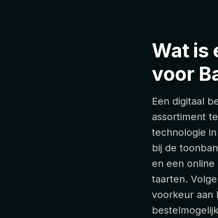
Wat is 
voor B
Een digitaal b
assortiment te
technologie i
bij de toonban
en een online
taarten. Volg
voorkeur aan l
bestelmogelij