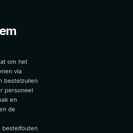
eem
aat om het
enen via
 bestelzuilen
or personeel
bak en
ten de
n bestelfouten