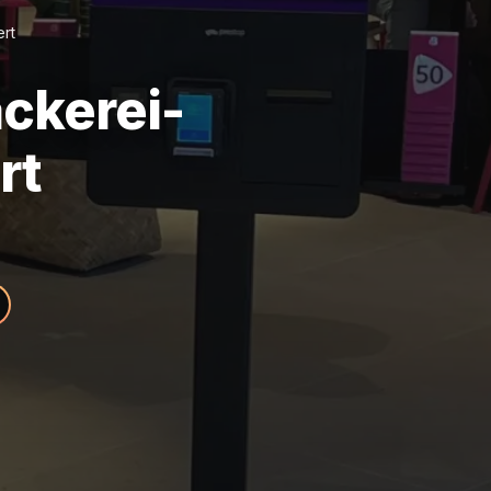
rt
äckerei-
rt