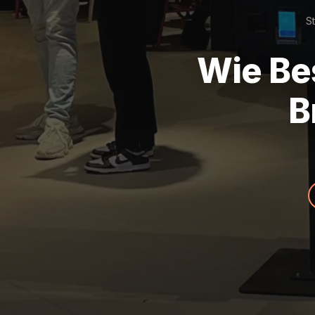
St
Wie Bes
B