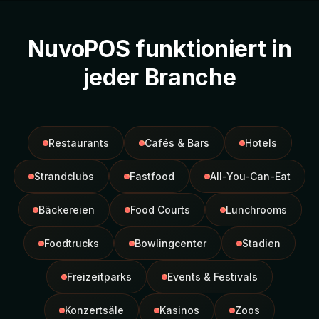
NuvoPOS funktioniert in
jeder Branche
Restaurants
Cafés & Bars
Hotels
Strandclubs
Fastfood
All-You-Can-Eat
Bäckereien
Food Courts
Lunchrooms
Foodtrucks
Bowlingcenter
Stadien
Freizeitparks
Events & Festivals
Konzertsäle
Kasinos
Zoos