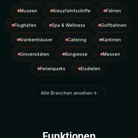
Museen
Kreuzfahrtschiffe
Fähren
Flughäfen
Spa & Wellness
Golfbahnen
Krankenhäuser
Catering
Kantinen
Universitäten
Kongresse
Messen
Ferienparks
Eisdielen
Alle Branchen ansehen
Funktionen