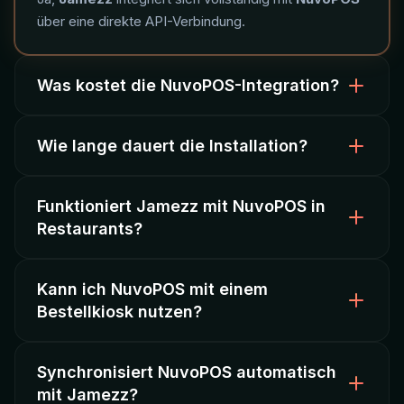
über eine direkte API-Verbindung.
Was kostet die NuvoPOS-Integration?
Wie lange dauert die Installation?
Die Integration ist im
Jamezz-Abonnement
enthalten. Kontaktieren Sie uns für ein individuelles
Angebot.
Funktioniert Jamezz mit NuvoPOS in
Die Einrichtung dauert ca.
24 Stunden
. Menü,
Restaurants?
Tische und Bestand werden automatisch
synchronisiert.
Kann ich NuvoPOS mit einem
Ja, Jamezz funktioniert mit NuvoPOS in
Bestellkiosk nutzen?
Restaurants, Cafés, Bars
und Quick-Service-
Konzepten.
Synchronisiert NuvoPOS automatisch
Ja, Jamezz
Bestellkioske
funktionieren perfekt mit
mit Jamezz?
NuvoPOS. Bestellungen gehen direkt an Ihre Kasse.