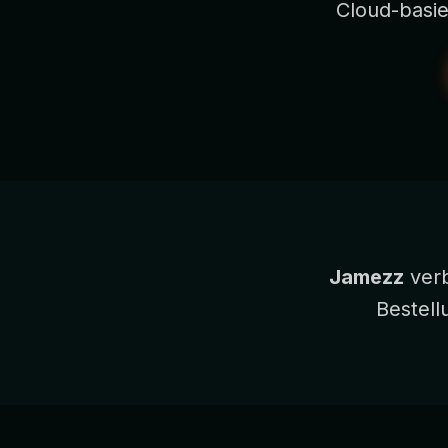
Cloud-basie
Jamezz
verb
Bestell