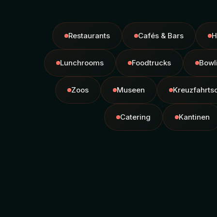
Restaurants
Cafés & Bars
H
Lunchrooms
Foodtrucks
Bowl
Zoos
Museen
Kreuzfahrtsc
Catering
Kantinen