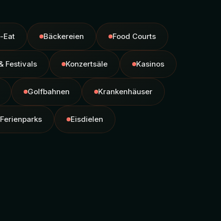
-Eat
Bäckereien
Food Courts
& Festivals
Konzertsäle
Kasinos
Golfbahnen
Krankenhäuser
Ferienparks
Eisdielen