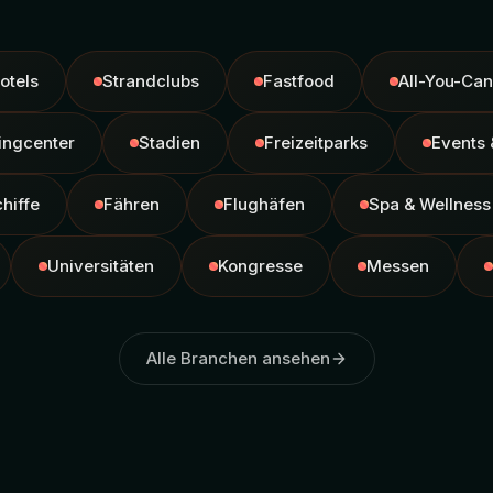
otels
Strandclubs
Fastfood
All-You-Can
ingcenter
Stadien
Freizeitparks
Events 
hiffe
Fähren
Flughäfen
Spa & Wellness
Universitäten
Kongresse
Messen
Alle Branchen ansehen