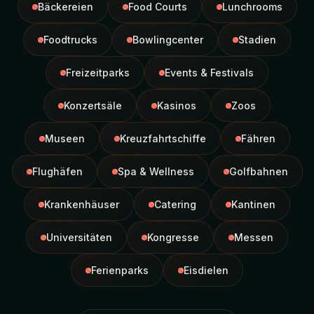
Bäckereien
Food Courts
Lunchrooms
Foodtrucks
Bowlingcenter
Stadien
Freizeitparks
Events & Festivals
Konzertsäle
Kasinos
Zoos
Museen
Kreuzfahrtschiffe
Fähren
Flughäfen
Spa & Wellness
Golfbahnen
Krankenhäuser
Catering
Kantinen
Universitäten
Kongresse
Messen
Ferienparks
Eisdielen