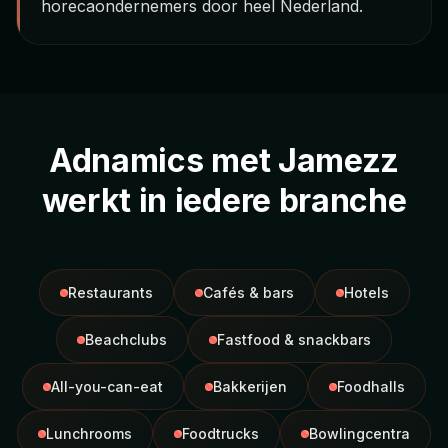
horecaondernemers door heel Nederland.
Adnamics met Jamezz
werkt in iedere branche
Restaurants
Cafés & bars
Hotels
Beachclubs
Fastfood & snackbars
All-you-can-eat
Bakkerijen
Foodhalls
Lunchrooms
Foodtrucks
Bowlingcentra