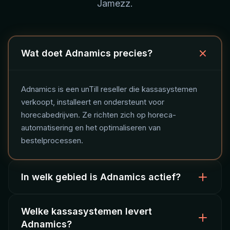
Jamezz.
Wat doet Adnamics precies?
Adnamics is een unTill reseller die kassasystemen
verkoopt, installeert en ondersteunt voor
horecabedrijven. Ze richten zich op horeca-
automatisering en het optimaliseren van
bestelprocessen.
In welk gebied is Adnamics actief?
Welke kassasystemen levert
Adnamics is gevestigd in Heemskerk en bedient
Adnamics?
horecaondernemers door heel Nederland met