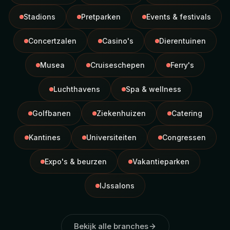
Stadions
Pretparken
Events & festivals
Concertzalen
Casino's
Dierentuinen
Musea
Cruiseschepen
Ferry's
Luchthavens
Spa & wellness
Golfbanen
Ziekenhuizen
Catering
Kantines
Universiteiten
Congressen
Expo's & beurzen
Vakantieparken
IJssalons
Bekijk alle branches