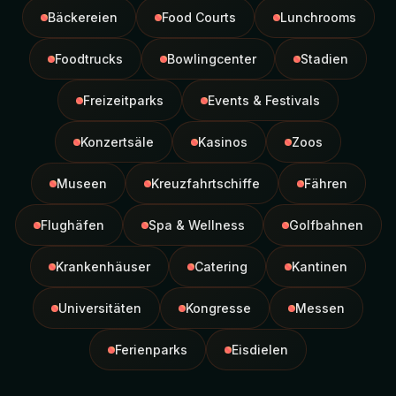
Bäckereien
Food Courts
Lunchrooms
Foodtrucks
Bowlingcenter
Stadien
Freizeitparks
Events & Festivals
Konzertsäle
Kasinos
Zoos
Museen
Kreuzfahrtschiffe
Fähren
Flughäfen
Spa & Wellness
Golfbahnen
Krankenhäuser
Catering
Kantinen
Universitäten
Kongresse
Messen
Ferienparks
Eisdielen