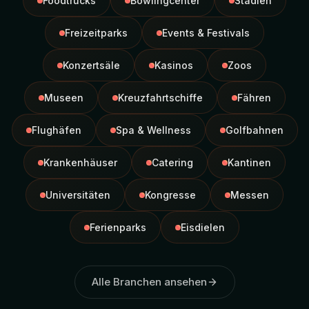
Foodtrucks
Bowlingcenter
Stadien
Freizeitparks
Events & Festivals
Konzertsäle
Kasinos
Zoos
Museen
Kreuzfahrtschiffe
Fähren
Flughäfen
Spa & Wellness
Golfbahnen
Krankenhäuser
Catering
Kantinen
Universitäten
Kongresse
Messen
Ferienparks
Eisdielen
Alle Branchen ansehen