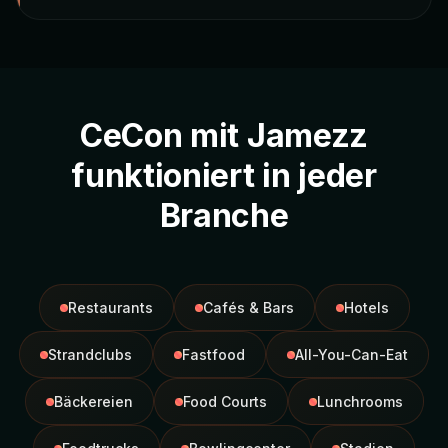
CeCon mit Jamezz
funktioniert in jeder
Branche
Restaurants
Cafés & Bars
Hotels
Strandclubs
Fastfood
All-You-Can-Eat
Bäckereien
Food Courts
Lunchrooms