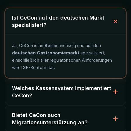
Ist CeCon auf den deutschen Markt
spezialisiert?
Ja, CeCon ist in
Berlin
ansässig und auf den
deutschen Gastronomiemarkt
spezialisiert,
einschließlich aller regulatorischen Anforderungen
wie TSE-Konformität.
Welches Kassensystem implementiert
CeCon?
Bietet CeCon auch
CeCon implementiert
Lightspeed Restaurant
und
Migrationsunterstützung an?
integriert es vollständig mit Jamezz Self-Ordering —
Kiosk, QR-Bestellung und Webshop.