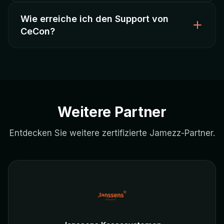
Wie erreiche ich den Support von
Ja, CeCon unterstützt beim
Wechsel von anderen
CeCon?
Kassensystemen
zu Lightspeed, einschließlich
Datenmigration und Mitarbeiterschulung.
CeCon bietet
deutschsprachigen Support
per
Telefon und E-Mail. Vor-Ort-Service ist in Berlin und
Umgebung verfügbar.
Weitere Partner
Entdecken Sie weitere zertifizierte Jamezz-Partner.