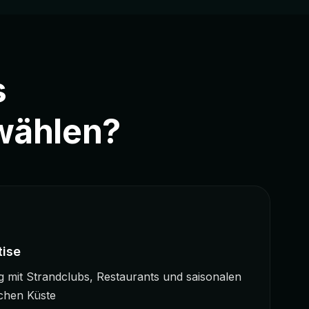
s
wählen?
tise
 mit Strandclubs, Restaurants und saisonalen
schen Küste