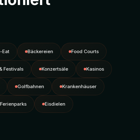
-Eat
Bäckereien
Food Courts
& Festivals
Konzertsäle
Kasinos
Golfbahnen
Krankenhäuser
Ferienparks
Eisdielen