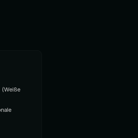
g (Weiße
onale