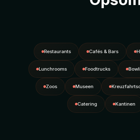
Restaurants
Cafés & Bars
H
Lunchrooms
Foodtrucks
Bowl
Zoos
Museen
Kreuzfahrtsc
Catering
Kantinen