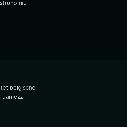
astronomie-
tet belgische
t Jamezz-