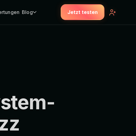
rtungen
Blog
Jetzt testen
ystem-
ezz