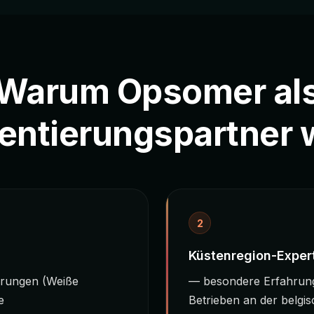
Warum Opsomer al
entierungspartner 
2
Küstenregion-Exper
erungen (Weiße
— besondere Erfahrung
e
Betrieben an der belgi