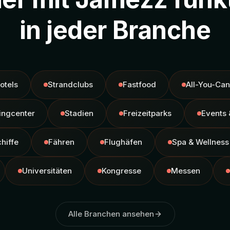
in jeder Branche
otels
Strandclubs
Fastfood
All-You-Can
ingcenter
Stadien
Freizeitparks
Events 
hiffe
Fähren
Flughäfen
Spa & Wellness
Universitäten
Kongresse
Messen
Alle Branchen ansehen